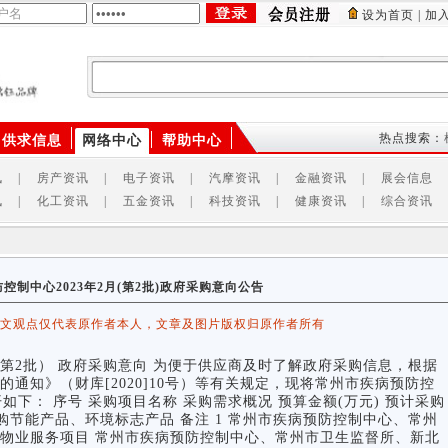
设为首页
|
加
供应商
产品
供求信息
热点搜索：
供求信息
网络中心
帮助中心
讯
|
房产资讯
|
电子资讯
|
汽摩资讯
|
金融资讯
|
展会信息
讯
|
化工资讯
|
五金资讯
|
科技资讯
|
健康资讯
|
综合资讯
控制中心2023年2月(第2批)政府采购意向公告
该文观点仅代表原作者本人，文章及图片版权归原作者所有
第2批） 政府采购意向 为便于供应商及时了解政府采购信息，根据
通知》（财库[2020]10号）等有关规定，现将常州市疾病预防控
开如下： 序号 采购项目名称 采购需求概况 预算金额(万元) 预计采购
购节能产品、环境标志产品 备注 1 常州市疾病预防控制中心、常州
物业服务项目 常州市疾病预防控制中心、常州市卫生监督所、新北