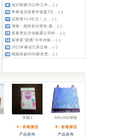
央行部署2022年工作...
(-)
苹果成为首家市值超3万...
(-)
总投资14.4亿元！上...
(-)
湖南：稳控长沙房价,激...
(-)
多家房企主动披露公司经...
(-)
国资委“剧透”今年对标...
(-)
2022年春运江苏公铁...
(-)
我国有超8600家冰雪...
(-)
手帕3
600x900球铁
￥: 价格面仪
￥: 价格面仪
产品咨询
产品咨询