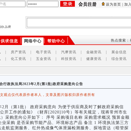
设为首页
|
加
供应商
产品
供求信息
热点搜索：
供求信息
网络中心
帮助中心
讯
|
房产资讯
|
电子资讯
|
汽摩资讯
|
金融资讯
|
展会信息
讯
|
化工资讯
|
五金资讯
|
科技资讯
|
健康资讯
|
综合资讯
行政执法局2023年2月(第1批)政府采购意向公告
该文观点仅代表原作者本人，文章及图片版权归原作者所有
2月（第1批） 政府采购意向 为便于供应商及时了解政府采购信
开工作的通知》（财库[2020]10号）等有关规定，现将常州市生
批）采购意向公开如下： 序号 采购项目名称 采购需求概况 预算金额
企业采购 是否采购节能产品、环境标志产品 备注 1 环境执法第三方
法走航监测服务、红外热成像气体泄漏检测服务、探地雷达（暗管探