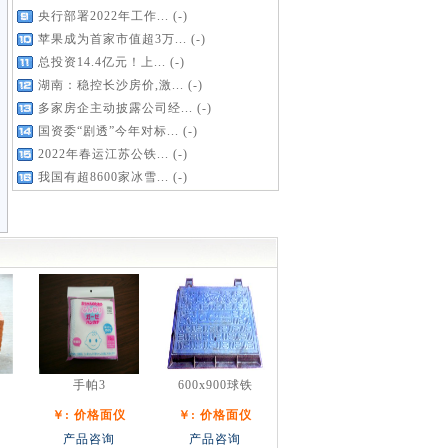
央行部署2022年工作...
(-)
苹果成为首家市值超3万...
(-)
总投资14.4亿元！上...
(-)
湖南：稳控长沙房价,激...
(-)
多家房企主动披露公司经...
(-)
国资委“剧透”今年对标...
(-)
2022年春运江苏公铁...
(-)
我国有超8600家冰雪...
(-)
手帕3
600x900球铁
￥: 价格面仪
￥: 价格面仪
产品咨询
产品咨询