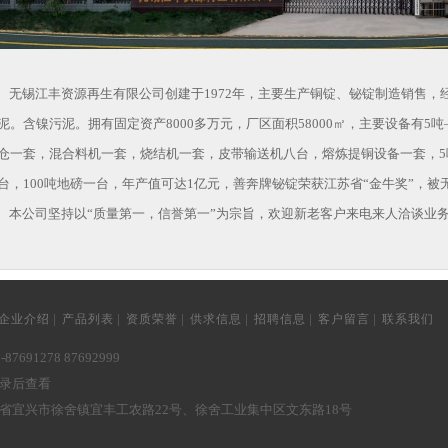
无锡江丰资源再生有限公司创建于1972年，主要生产铜锭、铋锭制造销售，
泥。含镍污泥。拥有固定资产8000多万元，厂区面积58000㎡，主要设备有5
仓一套，混合料机一套，烧结机一套，皮带输送机八台，熔炼提铜设备一套，5
台，100吨地磅一台，年产值可达1亿元，善奔牌铋锭荣获江苏省“金牛奖”，
本公司坚持以“质量第一，信誉第一”为宗旨，欢迎新老客户来电来人洽谈业务
|
|
|
|
|
|
企业介绍
产品列表
资质荣誉
供求信息
招聘信息
客户留言
联系我们
87691278 87692999
录后查看
省宜兴市徐舍镇宜丰工农路22号、徐舍工业集中区文东路18号