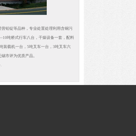
经营铅锭等品种，专业处置处理利用含铜污
1
2
3
吨—10吨桥式行车八台，干燥设备一套，配料
吨装载机一台，5吨叉车一台，3吨叉车六
被无锡市评为优质产品。
.